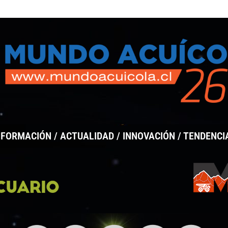
c
o
NFORMACIÓN / ACTUALIDAD / INNOVACIÓN / TENDENCI