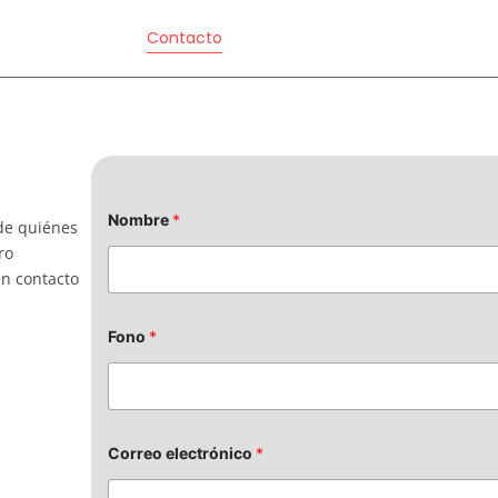
s
Noticias
Contacto
Nombre
*
de quiénes
ro
en contacto
Fono
*
Correo electrónico
*