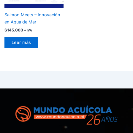
Salmon Meets – Innovación
en Agua de Mar
$
145.000
+ IVA
Leer más